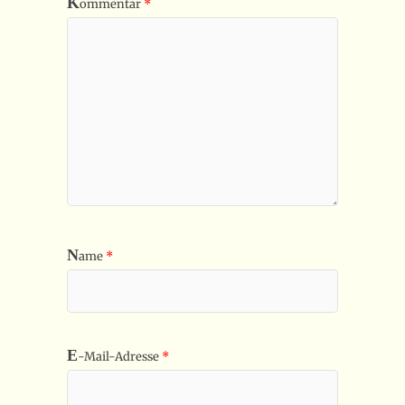
K
ommentar
*
N
ame
*
E
-Mail-Adresse
*