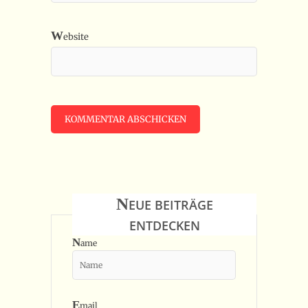
W
ebsite
N
EUE BEITRÄGE
ENTDECKEN
N
ame
E
mail