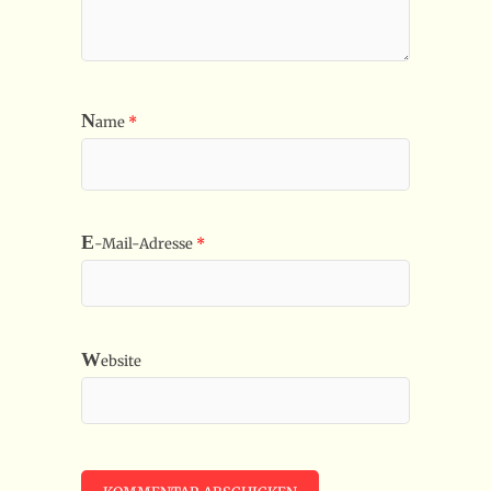
N
ame
*
E
-Mail-Adresse
*
W
ebsite